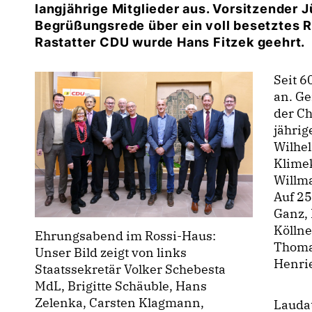
langjährige Mitglieder aus. Vorsitzender J
Begrüßungsrede über ein voll besetztes R
Rastatter CDU wurde Hans Fitzek geehrt.
Seit 6
an. Ge
der Ch
jährig
Wilhel
Klimek
Willm
Auf 25
Ganz, 
Köllne
Ehrungsabend im Rossi-Haus:
Thomas
Unser Bild zeigt von links
Henrie
Staatssekretär Volker Schebesta
MdL, Brigitte Schäuble, Hans
Zelenka, Carsten Klagmann,
Laudat