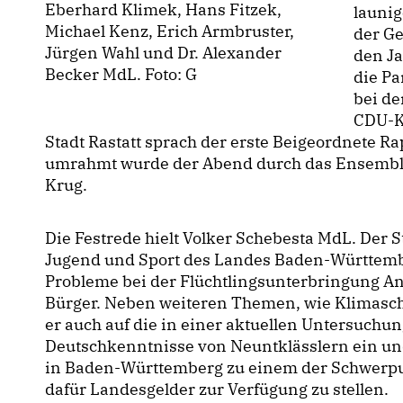
Eberhard Klimek, Hans Fitzek,
launig
Michael Kenz, Erich Armbruster,
der Ge
Jürgen Wahl und Dr. Alexander
den Ja
Becker MdL. Foto: G
die Pa
bei d
CDU-Kr
Stadt Rastatt sprach der erste Beigeordnete R
umrahmt wurde der Abend durch das Ensemble 
Krug.
Die Festrede hielt Volker Schebesta MdL. Der S
Jugend und Sport des Landes Baden-Württembe
Probleme bei der Flüchtlingsunterbringung Ant
Bürger. Neben weiteren Themen, wie Klimaschu
er auch auf die in einer aktuellen Untersuchun
Deutschkenntnisse von Neuntklässlern ein und
in Baden-Württemberg zu einem der Schwerpu
dafür Landesgelder zur Verfügung zu stellen.