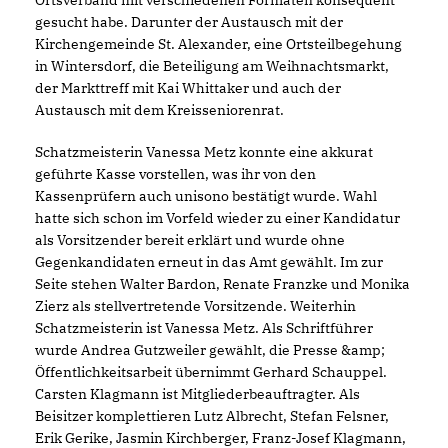
Ortsverband mit verschiedenen Formaten konsequent
gesucht habe. Darunter der Austausch mit der
Kirchengemeinde St. Alexander, eine Ortsteilbegehung
in Wintersdorf, die Beteiligung am Weihnachtsmarkt,
der Markttreff mit Kai Whittaker und auch der
Austausch mit dem Kreisseniorenrat.
Schatzmeisterin Vanessa Metz konnte eine akkurat
geführte Kasse vorstellen, was ihr von den
Kassenprüfern auch unisono bestätigt wurde. Wahl
hatte sich schon im Vorfeld wieder zu einer Kandidatur
als Vorsitzender bereit erklärt und wurde ohne
Gegenkandidaten erneut in das Amt gewählt. Im zur
Seite stehen Walter Bardon, Renate Franzke und Monika
Zierz als stellvertretende Vorsitzende. Weiterhin
Schatzmeisterin ist Vanessa Metz. Als Schriftführer
wurde Andrea Gutzweiler gewählt, die Presse &amp;
Öffentlichkeitsarbeit übernimmt Gerhard Schauppel.
Carsten Klagmann ist Mitgliederbeauftragter. Als
Beisitzer komplettieren Lutz Albrecht, Stefan Felsner,
Erik Gerike, Jasmin Kirchberger, Franz-Josef Klagmann,