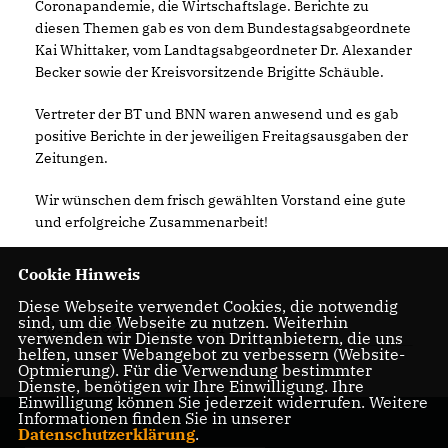
Coronapandemie, die Wirtschaftslage. Berichte zu
diesen Themen gab es von dem Bundestagsabgeordnete
Kai Whittaker, vom Landtagsabgeordneter Dr. Alexander
Becker sowie der Kreisvorsitzende Brigitte Schäuble.
Vertreter der BT und BNN waren anwesend und es gab
positive Berichte in der jeweiligen Freitagsausgaben der
Zeitungen.
Wir wünschen dem frisch gewählten Vorstand eine gute
und erfolgreiche Zusammenarbeit!
Cookie Hinweis
Diese Webseite verwendet Cookies, die notwendig
sind, um die Webseite zu nutzen. Weiterhin
03.11.2021, 11:15 Uhr
verwenden wir Dienste von Drittanbietern, die uns
helfen, unser Webangebot zu verbessern (Website-
Optmierung). Für die Verwendung bestimmter
Dienste, benötigen wir Ihre Einwilligung. Ihre
Einwilligung können Sie jederzeit widerrufen. Weitere
Informationen finden Sie in unserer
Datenschutzerklärung
.